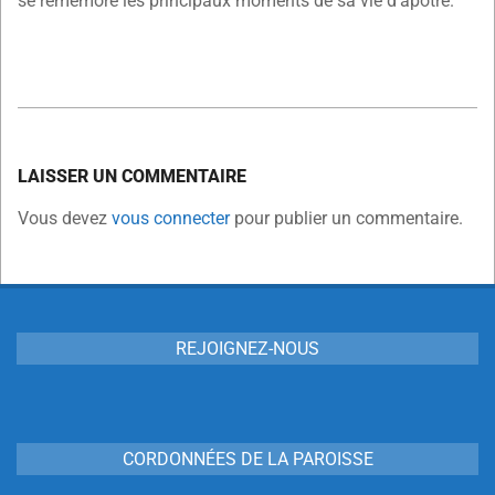
se remémore les principaux moments de sa vie d’apôtre.
2024-
11-
LAISSER UN COMMENTAIRE
26
Vous devez
vous connecter
pour publier un commentaire.
REJOIGNEZ-NOUS
CORDONNÉES DE LA PAROISSE