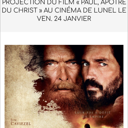
Navigation
PROJECTION DU FILM « PAUL, APÔTRE
Menu
DU CHRIST » AU CINÉMA DE LUNEL LE
VEN. 24 JANVIER