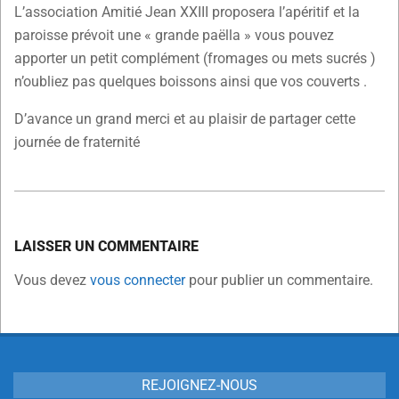
L’association Amitié Jean XXIII proposera l’apéritif et la
paroisse prévoit une « grande paëlla » vous pouvez
apporter un petit complément (fromages ou mets sucrés )
n’oubliez pas quelques boissons ainsi que vos couverts .
D’avance un grand merci et au plaisir de partager cette
journée de fraternité
2026-
05-
LAISSER UN COMMENTAIRE
18
Vous devez
vous connecter
pour publier un commentaire.
REJOIGNEZ-NOUS